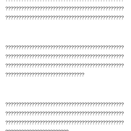
?????????????????????????????????????????????
?????????????????????????????????????????????
?????????????????????????????????????????????
?????????????????????????????????????????????
?????????????????????????????????????????????
??????????????????????????????
?????????????????????????????????????????????
?????????????????????????????????????????????
?????????????????????????????????????????????