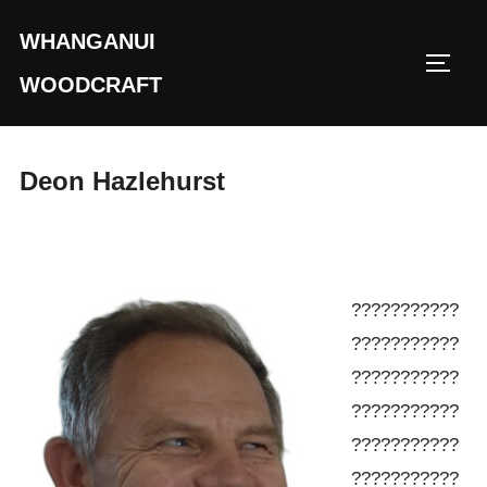
Skip
WHANGANUI
to
TOGG
content
WOODCRAFT
Deon Hazlehurst
???????????
???????????
???????????
???????????
???????????
???????????